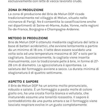
esclusivamente con latte di vacca lavorato crudo.
ZONA DI PRODUZIONE
La zona di produzione del Brie de Melun DOP ricade
tradizionalmente nel villaggio di Melun, situato nelle
vicinanze di Parigi. Ne è consentita la caseificazione anche
nei dipartimenti di Seine-et-Marne, Aube, Yonne, nelle regioni
Île-de-France, Borgogna e Champagne-Ardenne.
METODO DI PRODUZIONE
Brie de Melun DOP è ottenuto mediante cagliatura del latte a
base di batteri acidolattici, che avviene lentamente a partire
da un minimo di 18 ore. Il latte deve essere scaldato una
volta sola ad una temperatura massima di 30° e solo per la
cagliatura. Successivamente, la cagliata viene inserita
manualmente, con la tradizionale pelle à brie, in forme di 27-
28 cm di diametro. La sgocciolatura è spontanea. La
salatura del formaggio avviene a secco. La durata minima di
stagionatura è di quattro settimane.
ASPETTO E SAPORE
Il Brie de Melun DOP ha un aroma molto pronunciato,
robusto e salato. È un formaggio a pasta molle di colore
giallo oro, ha una crosta fiorita bianca e vellutata, che
maturando assume una tonalità rossastra. Il sapore è
contraddistinto da una punta amara e se il formaggio viene
lasciato respirare evolve in un gusto completamente