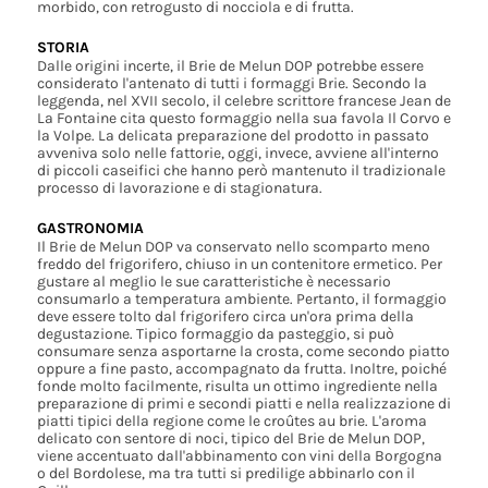
morbido, con retrogusto di nocciola e di frutta.
STORIA
Dalle origini incerte, il Brie de Melun DOP potrebbe essere
considerato l'antenato di tutti i formaggi Brie. Secondo la
leggenda, nel XVII secolo, il celebre scrittore francese Jean de
La Fontaine cita questo formaggio nella sua favola Il Corvo e
la Volpe. La delicata preparazione del prodotto in passato
avveniva solo nelle fattorie, oggi, invece, avviene all'interno
di piccoli caseifici che hanno però mantenuto il tradizionale
processo di lavorazione e di stagionatura.
GASTRONOMIA
Il Brie de Melun DOP va conservato nello scomparto meno
freddo del frigorifero, chiuso in un contenitore ermetico. Per
gustare al meglio le sue caratteristiche è necessario
consumarlo a temperatura ambiente. Pertanto, il formaggio
deve essere tolto dal frigorifero circa un'ora prima della
degustazione. Tipico formaggio da pasteggio, si può
consumare senza asportarne la crosta, come secondo piatto
oppure a fine pasto, accompagnato da frutta. Inoltre, poiché
fonde molto facilmente, risulta un ottimo ingrediente nella
preparazione di primi e secondi piatti e nella realizzazione di
piatti tipici della regione come le croûtes au brie. L'aroma
delicato con sentore di noci, tipico del Brie de Melun DOP,
viene accentuato dall'abbinamento con vini della Borgogna
o del Bordolese, ma tra tutti si predilige abbinarlo con il