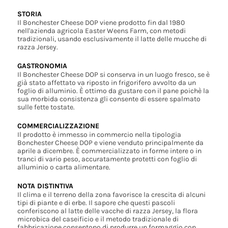
STORIA
Il Bonchester Cheese DOP viene prodotto fin dal 1980
nell'azienda agricola Easter Weens Farm, con metodi
tradizionali, usando esclusivamente il latte delle mucche di
razza Jersey.
GASTRONOMIA
Il Bonchester Cheese DOP si conserva in un luogo fresco, se è
già stato affettato va riposto in frigorifero avvolto da un
foglio di alluminio. È ottimo da gustare con il pane poichè la
sua morbida consistenza gli consente di essere spalmato
sulle fette tostate.
COMMERCIALIZZAZIONE
Il prodotto è immesso in commercio nella tipologia
Bonchester Cheese DOP e viene venduto principalmente da
aprile a dicembre. È commercializzato in forme intere o in
tranci di vario peso, accuratamente protetti con foglio di
alluminio o carta alimentare.
NOTA DISTINTIVA
Il clima e il terreno della zona favorisce la crescita di alcuni
tipi di piante e di erbe. Il sapore che questi pascoli
conferiscono al latte delle vacche di razza Jersey, la flora
microbica del caseificio e il metodo tradizionale di
fabbricazione consentono di produrre un formaggio con