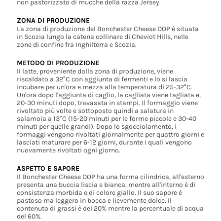
non pastorizzato di mucche della razza Jersey.
ZONA DI PRODUZIONE
La zona di produzione del Bonchester Cheese DOP è situata
in Scozia lungo la catena collinare di Cheviot Hills, nelle
zone di confine fra Inghilterra e Scozia.
METODO DI PRODUZIONE
Il latte, proveniente dalla zona di produzione, viene
riscaldato a 32°C con aggiunta di fermenti e lo si lascia
incubare per un'ora e mezza alla temperatura di 25-32°C.
Un'ora dopo l'aggiunta di caglio, la cagliata viene tagliata e,
20-30 minuti dopo, travasata in stampi. Il formaggio viene
rivoltato più volte e sottoposto quindi a salatura in
salamoia a 13°C (15-20 minuti per le forme piccole e 30-40
minuti per quelle grandi). Dopo lo sgocciolamento, i
formaggi vengono rivoltati giornalmente per quattro giorni e
lasciati maturare per 6-12 giorni, durante i quali vengono
nuovamente rivoltati ogni giorno.
ASPETTO E SAPORE
Il Bonchester Cheese DOP ha una forma cilindrica, all'esterno
presenta una buccia liscia e bianca, mentre all'interno è di
consistenza morbida e di colore giallo. Il suo sapore è
pastoso ma leggero in bocca e lievemente dolce. Il
contenuto di grassi è del 20% mentre la percentuale di acqua
del 60%.