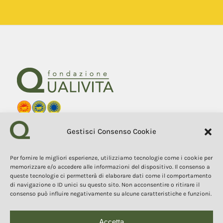
Fondazione Qualivita
Gestisci Consenso Cookie
Sede Via Fontebranda 69
53100 Siena (Si) Italy
Tel. +39 0577 1503049
Per fornire le migliori esperienze, utilizziamo tecnologie come i cookie per
memorizzare e/o accedere alle informazioni del dispositivo. Il consenso a
queste tecnologie ci permetterà di elaborare dati come il comportamento
COPYRIGHT 2025
I contenuti, i testi e le immagini di questo sito web sono di
di navigazione o ID unici su questo sito. Non acconsentire o ritirare il
proprietà della Fondazione Qualivita e sono protetti dal diritto
consenso può influire negativamente su alcune caratteristiche e funzioni.
d’autore e dalla normativa sulla proprietà intellettuale. È vietata la
copia, la riproduzione, la redistribuzione e la pubblicazione, in
qualsiasi forma, dei contenuti e delle immagini senza espressa
autorizzazione dell’autore.
Accetta