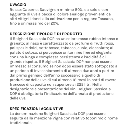
UVAGGIO
Rosso: Cabernet Sauvignon minimo 80%, da solo o con
aggiunta di uve a bacca di colore analogo provenienti da
altri vitigni idonei alla coltivazione per la regione Toscana,
fino a un massimo del 20%.
DESCRIZIONE TIPOLOGIE DI PRODOTTO
Il Bolgheri Sassicaia DOP ha un colore rosso rubino intenso o
granato; al naso è caratterizzato da profumi di frutti rossi,
poi spezie dolci, sottobosco, tabacco, cuoio, cioccolato; al
palato è setoso, si percepisce un tannino fine ed elegante,
con una lunga e complessa persistenza e l’acidità è di
grande rispetto. Il Bolgheri Sassicaia DOP non può essere
immesso al consumo se non dopo essere stato sottoposto a
un periodo di invecchiamento di almeno due anni a partire
dal primo gennaio dell’anno successivo a quello di
produzione delle uve di cui almeno 18 mesi in botti di rovere
francese di capacità non superiore ai 225 litri. Nella
designazione e presentazione dei vini Bolgheri Sassicaia
DOP è obbligatoria l’indicazione dell’annata di produzione
delle uve.
SPECIFICAZIONI AGGIUNTIVE
La denominazione Bolgheri Sassicaia DOP può essere
seguita dalla menzione Vigna con relativo toponimo o nome
tradizionale.