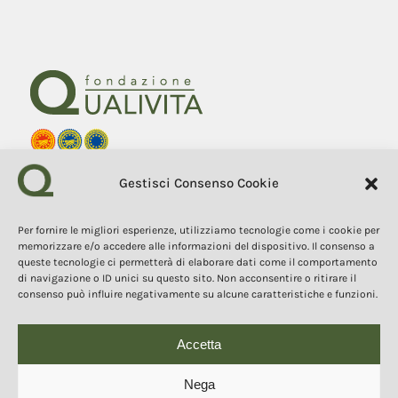
Fondazione Qualivita
Gestisci Consenso Cookie
Sede Via Fontebranda 69
53100 Siena (Si) Italy
Tel. +39 0577 1503049
Per fornire le migliori esperienze, utilizziamo tecnologie come i cookie per
memorizzare e/o accedere alle informazioni del dispositivo. Il consenso a
queste tecnologie ci permetterà di elaborare dati come il comportamento
COPYRIGHT 2025
I contenuti, i testi e le immagini di questo sito web sono di
di navigazione o ID unici su questo sito. Non acconsentire o ritirare il
proprietà della Fondazione Qualivita e sono protetti dal diritto
consenso può influire negativamente su alcune caratteristiche e funzioni.
d’autore e dalla normativa sulla proprietà intellettuale. È vietata la
copia, la riproduzione, la redistribuzione e la pubblicazione, in
qualsiasi forma, dei contenuti e delle immagini senza espressa
autorizzazione dell’autore.
Accetta
Nega