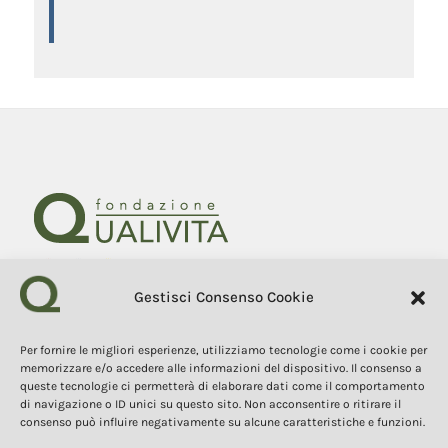
Gestisci Consenso Cookie
Fondazione Qualivita
Sede Via Fontebranda 69
53100 Siena (Si) Italy
Per fornire le migliori esperienze, utilizziamo tecnologie come i cookie per
Tel. +39 0577 1503049
memorizzare e/o accedere alle informazioni del dispositivo. Il consenso a
queste tecnologie ci permetterà di elaborare dati come il comportamento
di navigazione o ID unici su questo sito. Non acconsentire o ritirare il
COPYRIGHT 2025
consenso può influire negativamente su alcune caratteristiche e funzioni.
I contenuti, i testi e le immagini di questo sito web sono di
proprietà della Fondazione Qualivita e sono protetti dal diritto