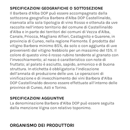
SPECIFICAZIONI GEOGRAFICHE O SOTTOSEZIONE
Il Barbera d’Alba DOP può essere accompagnato dalla
sottozona geografica Barbera d’Alba DOP Castellinaldo,
riservata alla sola tipologia di vino Rosso e ottenuta da uve
raccolte nell’intero territorio del comune di Castellinaldo
d’Alba e in parte dei territori dei comuni di Vezza d’Alba,
Canale, Priocca, Magliano Alfieri, Castagnito e Guarene, in
provincia di Cuneo, nella regione Piemonte. È prodotta dal
vitigno Barbera minimo 85%, da solo o con aggiunta di uve
provenienti dal vitigno Nebbiolo per un massimo del 15%. Il
colore di questo vino è rosso rubino tendente al granato con
l’invecchiamento; al naso è caratteristico con note di
fruttato; al palato è asciutto, sapido, armonico e di buona
struttura. In etichetta è obbligatoria l’indicazione
dell’annata di produzione delle uve. Le operazioni di
vinificazione e di invecchiamento dei vini Barbera d’Alba
DOP Castellinaldo devono essere effettuate all’interno delle
province di Cuneo, Asti e Torino.
SPECIFICAZIONI AGGIUNTIVE
La denominazione Barbera d’Alba DOP può essere seguita
dalla menzione Vigna con relativo toponimo.
ORGANISMO DEI PRODUTTORI