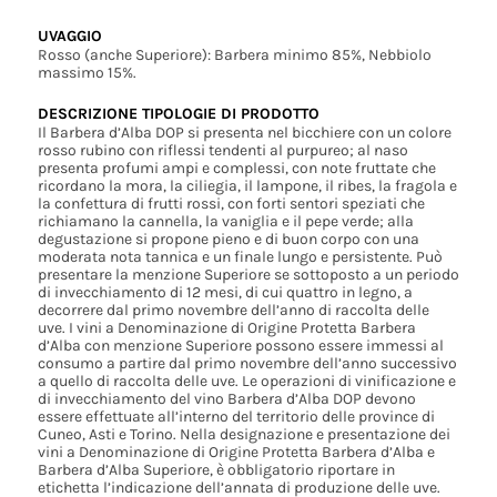
UVAGGIO
Rosso (anche Superiore): Barbera minimo 85%, Nebbiolo
massimo 15%.
DESCRIZIONE TIPOLOGIE DI PRODOTTO
Il Barbera d’Alba DOP si presenta nel bicchiere con un colore
rosso rubino con riflessi tendenti al purpureo; al naso
presenta profumi ampi e complessi, con note fruttate che
ricordano la mora, la ciliegia, il lampone, il ribes, la fragola e
la confettura di frutti rossi, con forti sentori speziati che
richiamano la cannella, la vaniglia e il pepe verde; alla
degustazione si propone pieno e di buon corpo con una
moderata nota tannica e un finale lungo e persistente. Può
presentare la menzione Superiore se sottoposto a un periodo
di invecchiamento di 12 mesi, di cui quattro in legno, a
decorrere dal primo novembre dell’anno di raccolta delle
uve. I vini a Denominazione di Origine Protetta Barbera
d’Alba con menzione Superiore possono essere immessi al
consumo a partire dal primo novembre dell’anno successivo
a quello di raccolta delle uve. Le operazioni di vinificazione e
di invecchiamento del vino Barbera d’Alba DOP devono
essere effettuate all’interno del territorio delle province di
Cuneo, Asti e Torino. Nella designazione e presentazione dei
vini a Denominazione di Origine Protetta Barbera d’Alba e
Barbera d’Alba Superiore, è obbligatorio riportare in
etichetta l’indicazione dell’annata di produzione delle uve.