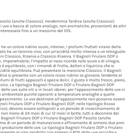
Passito (anche Classico), Vendemmia Tardiva (anche Classico):
uve a bacca di colore analogo, non aromatiche, provenienti da altri
a interessata fino a un massimo del 10%.
ha un colore rubino scuro, intenso; i profumi fruttati virano dalla
lato ha un tannino vivo, con un’acidità molto intensa e un retrogusto
i Classico, Riserva e Classico Riserva. Il Bagnoli Friularo DOP o
 impenetrabile; l’impatto al naso ricorda note scure e di ciliegia,
è equilibrato, con i rimandi di frutta, datteri e liquirizia che si
idità equilibrata. Può presentare la menzione Classico. Il Bagnoli
va si presenta con un colore rosso rubino se giovane, tendente al
umi di frutti appassiti e spezie dolci; il gusto è molto fresco, pieno,
sico. La tipologia Bagnoli Friularo DOP o Friularo Bagnoli DOP
le uve sulle viti o in locali idonei; per l’appassimento delle uve ci
o ambientale purché operanti a temperature analoghe a quelle
i appassimento. Le uve destinate all’appassimento non possono essere
gnoli Friularo DOP o Friularo Bagnoli DOP, nelle tipologie Rosso
co), devono essere sottoposti a un periodo di invecchiamento di
 non meno di 24 mesi di cui 12 mesi in botte, tutti a decorrere dal
l Bagnoli Friularo DOP o Friularo Bagnoli DOP Passito (anche
ma di un periodo di maturazione e affinamento di almeno due anni
i produzione delle uve. La tipologia Bagnoli Friularo DOP o Friularo
amente al vino prodotto con almeno il 60% delle uve raccolte e