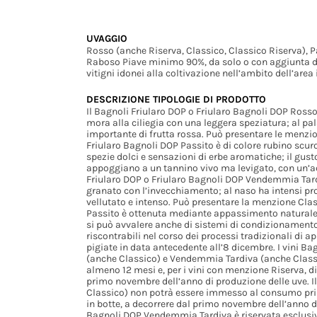
UVAGGIO
Rosso (anche Riserva, Classico, Classico Riserva), 
Raboso Piave minimo 90%, da solo o con aggiunta di 
vitigni idonei alla coltivazione nell’ambito dell’are
DESCRIZIONE TIPOLOGIE DI PRODOTTO
Il Bagnoli Friularo DOP o Friularo Bagnoli DOP Rosso 
mora alla ciliegia con una leggera speziatura; al pa
importante di frutta rossa. Può presentare le menzion
Friularo Bagnoli DOP Passito è di colore rubino scuro,
spezie dolci e sensazioni di erbe aromatiche; il gusto 
appoggiano a un tannino vivo ma levigato, con un’ac
Friularo DOP o Friularo Bagnoli DOP Vendemmia Tardi
granato con l’invecchiamento; al naso ha intensi prof
vellutato e intenso. Può presentare la menzione Clas
Passito è ottenuta mediante appassimento naturale del
si può avvalere anche di sistemi di condizionament
riscontrabili nel corso dei processi tradizionali d
pigiate in data antecedente all’8 dicembre. I vini Ba
(anche Classico) e Vendemmia Tardiva (anche Classi
almeno 12 mesi e, per i vini con menzione Riserva, di
primo novembre dell’anno di produzione delle uve. I
Classico) non potrà essere immesso al consumo pri
in botte, a decorrere dal primo novembre dell’anno d
Bagnoli DOP Vendemmia Tardiva è riservata esclusiv