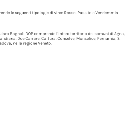
rende le seguenti tipologie di vino: Rosso, Passito e Vendemmia
ularo Bagnoli DOP comprende l’intero territorio dei comuni di Agna,
Candiana, Due Carrare, Cartura, Conselve, Monselice, Pernumia, S.
Padova, nella regione Veneto.