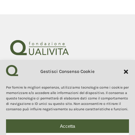
Gestisci Consenso Cookie
Fondazione Qualivita
Sede Via Fontebranda 69
53100 Siena (Si) Italy
Per fornire le migliori esperienze, utilizziamo tecnologie come i cookie per
Tel. +39 0577 1503049
memorizzare e/o accedere alle informazioni del dispositivo. Il consenso a
queste tecnologie ci permetterà di elaborare dati come il comportamento
di navigazione o ID unici su questo sito. Non acconsentire o ritirare il
COPYRIGHT 2025
consenso può influire negativamente su alcune caratteristiche e funzioni.
I contenuti, i testi e le immagini di questo sito web sono di
proprietà della Fondazione Qualivita e sono protetti dal diritto
d’autore e dalla normativa sulla proprietà intellettuale. È vietata la
copia, la riproduzione, la redistribuzione e la pubblicazione, in
Accetta
qualsiasi forma, dei contenuti e delle immagini senza espressa
autorizzazione dell’autore.