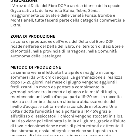
DESCRIZIONE
L'Arroz del Delta del Ebro DOP è un riso bianco della specie
Oryza sativa L. delle varietà Bahía, Tebre, Sénia,
maggiormente coltivate e delle varietà Fonsa, Bomba e
Montsianell, tutte facenti parte della categoria commerciale
Extra.
ZONA DI PRODUZIONE
La zona di produzione dell'Arroz del Delta del Ebro DOP
ricade nell'area del Delta dell'Ebro, nei territori di Baix Ebre e
di Montsià, nella provincia di Tarragona, nella Comunità
Autonoma della Catalogna.
METODO DI PRODUZIONE
La semina viene effettuata tra aprile e maggio in campi
sommersi da 5-10 cm di acqua. La germinazione si realizza
dopo 15-20 giorni, nel mese di giugno vengono aggiunti i
fertilizzanti, in modo da portare a compimento la
germogliazione tra la metà di giugno e la metà di luglio,
mantenendo un livello d'acqua pari a 15-20 cm. La raccolta
inizia a settembre, dopo un ulteriore abbassamento del
livello d'acqua, e solitamente si conclude in ottobre. Una
volta ridotta l'umidità fino a portarla al 14-15% grazie
all'utilizzo di essiccatori, i chicchi vengono stoccati in silos.
Dal riso viene poi eliminata la lolla e il glume, grazie all'aiuto
di tavole densimetriche e mole di pietra rotanti e ottenuto il
riso sbramato, ossia integrale che viene sottoposto a un
processo di sbiancatura e selezione per passare poi al