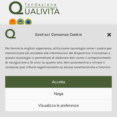
Fondazione Qualivita
Gestisci Consenso Cookie
Sede Via Fontebranda 69
53100 Siena (Si) Italy
Tel. +39 0577 1503049
Per fornire le migliori esperienze, utilizziamo tecnologie come i cookie per
memorizzare e/o accedere alle informazioni del dispositivo. Il consenso a
queste tecnologie ci permetterà di elaborare dati come il comportamento
COPYRIGHT 2025
I contenuti, i testi e le immagini di questo sito web sono di
di navigazione o ID unici su questo sito. Non acconsentire o ritirare il
proprietà della Fondazione Qualivita e sono protetti dal diritto
consenso può influire negativamente su alcune caratteristiche e funzioni.
d’autore e dalla normativa sulla proprietà intellettuale. È vietata la
copia, la riproduzione, la redistribuzione e la pubblicazione, in
qualsiasi forma, dei contenuti e delle immagini senza espressa
autorizzazione dell’autore.
Accetta
Nega
© 2025 Copyright - Fondazione Qualivita :: Credits:
IDEM ADV Grafica web
Visualizza le preferenze
comunicazione