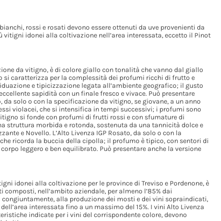
 bianchi, rossi e rosati devono essere ottenuti da uve provenienti da
vitigni idonei alla coltivazione nell’area interessata, eccetto il Pinot
ione da vitigno, è di colore giallo con tonalità che vanno dal giallo
o si caratterizza per la complessità dei profumi ricchi di frutto e
duazione e tipicizzazione legata all’ambiente geografico; il gusto
ellente sapidità con un finale fresco e vivace. Può presentare
, da solo o con la specificazione da vitigno, se giovane, a un anno
si violacei, che si intensifica in tempi successivi; i profumi sono
itigno si fonde con profumi di frutti rossi e con sfumature di
 una struttura morbida e rotonda, sostenuta da una tannicità dolce e
zante e Novello. L’Alto Livenza IGP Rosato, da solo o con la
he ricorda la buccia della cipolla; il profumo è tipico, con sentori di
con corpo leggero e ben equilibrato. Può presentare anche la versione
tigni idonei alla coltivazione per le province di Treviso e Pordenone, è
eti composti, nell’ambito aziendale, per almeno l’85% dai
o congiuntamente, alla produzione dei mosti e dei vini sopraindicati,
o dell’area interessata fino a un massimo del 15%. I vini Alto Livenza
teristiche indicate per i vini del corrispondente colore, devono