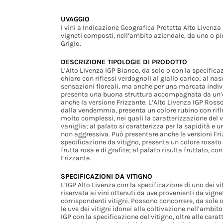
UVAGGIO
I vini a Indicazione Geografica Protetta Alto Livenza
vigneti composti, nell’ambito aziendale, da uno o più 
Grigio.
DESCRIZIONE TIPOLOGIE DI PRODOTTO
L’Alto Livenza IGP Bianco, da solo o con la specificaz
chiaro con riflessi verdognoli al giallo carico; al nas
sensazioni floreali, ma anche per una marcata indivi
presenta una buona struttura accompagnata da un’ecc
anche la versione Frizzante. L’Alto Livenza IGP Rosso
dalla vendemmia, presenta un colore rubino con rifles
molto complessi, nei quali la caratterizzazione del v
vaniglia; al palato si caratterizza per la sapidità e
non aggressiva. Può presentare anche le versioni Friz
specificazione da vitigno, presenta un colore rosato c
frutta rosa e di grafite; al palato risulta fruttato, 
Frizzante.
SPECIFICAZIONI DA VITIGNO
L’IGP Alto Livenza con la specificazione di uno dei vi
riservata ai vini ottenuti da uve provenienti da vign
corrispondenti vitigni. Possono concorrere, da sole 
le uve dei vitigni idonei alla coltivazione nell’ambit
IGP con la specificazione del vitigno, oltre alle carat