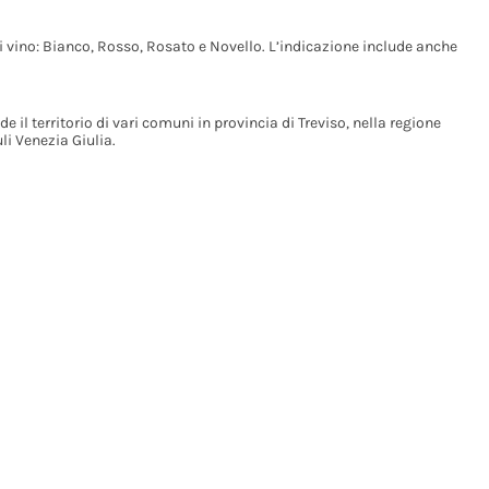
i vino: Bianco, Rosso, Rosato e Novello. L’indicazione include anche
il territorio di vari comuni in provincia di Treviso, nella regione
li Venezia Giulia.