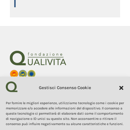
Fondazione Qualivita
Gestisci Consenso Cookie
Sede Via Fontebranda 69
53100 Siena (Si) Italy
Tel. +39 0577 1503049
Per fornire le migliori esperienze, utilizziamo tecnologie come i cookie per
memorizzare e/o accedere alle informazioni del dispositivo. Il consenso a
queste tecnologie ci permetterà di elaborare dati come il comportamento
COPYRIGHT 2025
I contenuti, i testi e le immagini di questo sito web sono di
di navigazione o ID unici su questo sito. Non acconsentire o ritirare il
proprietà della Fondazione Qualivita e sono protetti dal diritto
consenso può influire negativamente su alcune caratteristiche e funzioni.
d’autore e dalla normativa sulla proprietà intellettuale. È vietata la