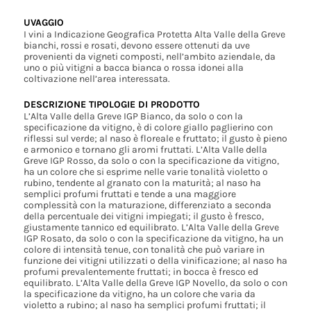
UVAGGIO
I vini a Indicazione Geografica Protetta Alta Valle della Greve
bianchi, rossi e rosati, devono essere ottenuti da uve
provenienti da vigneti composti, nell’ambito aziendale, da
uno o più vitigni a bacca bianca o rossa idonei alla
coltivazione nell’area interessata.
DESCRIZIONE TIPOLOGIE DI PRODOTTO
L’Alta Valle della Greve IGP Bianco, da solo o con la
specificazione da vitigno, è di colore giallo paglierino con
riflessi sul verde; al naso è floreale e fruttato; il gusto è pieno
e armonico e tornano gli aromi fruttati. L’Alta Valle della
Greve IGP Rosso, da solo o con la specificazione da vitigno,
ha un colore che si esprime nelle varie tonalità violetto o
rubino, tendente al granato con la maturità; al naso ha
semplici profumi fruttati e tende a una maggiore
complessità con la maturazione, differenziato a seconda
della percentuale dei vitigni impiegati; il gusto è fresco,
giustamente tannico ed equilibrato. L’Alta Valle della Greve
IGP Rosato, da solo o con la specificazione da vitigno, ha un
colore di intensità tenue, con tonalità che può variare in
funzione dei vitigni utilizzati o della vinificazione; al naso ha
profumi prevalentemente fruttati; in bocca è fresco ed
equilibrato. L’Alta Valle della Greve IGP Novello, da solo o con
la specificazione da vitigno, ha un colore che varia da
violetto a rubino; al naso ha semplici profumi fruttati; il