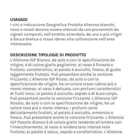
UVAGGIO
I vini a Indicazione Geografica Protetta Allerona bianchi,
rossi e rosati devono essere ottenuti da uve provenienti da
vigneti composti, nell’ambito aziendale, da uno o più vitigni
a bacca bianca o rossa idonei alla coltivazione nell’area
interessata.
DESCRIZIONE TIPOLOGIE DI PRODOTTO
L’Allerona IGP Bianco, da solo o con la specificazione da
vitigno, è di colore giallo paglierino; al naso è floreale e
fruttato, caratteristico; al palato è asciutto, fresco, di gusto
leggermente fruttato. Può presentare anche la versione
Frizzante. L’Allerona IGP Rosso, da solo o con la
specificazione da vitigno, ha un colore rosso rubino più o
meno intenso; al naso è delicato, con profumi caratteristici
di frutti rossi; al palato è asciutto, sapido e di buon corpo.
Può presentare anche la versione Frizzante. L’Allerona IGP
Rosato, da solo o con la specificazione da vitigno, ha un
colore rosa più o meno intenso; i profumi sono
delicatamente fruttati; al palato è asciutto, armonico e
fresco. Può presentare anche la versione Frizzante. L’Allerona
IGP Passito Bianco è di colore giallo tendente all’ambra con
l’invecchiamento; al naso si evidenziano intense note
fruttate; al palato è secco, sapido e caratteristico. L’Allerona