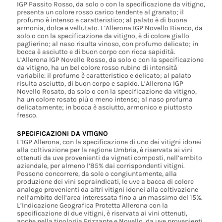
IGP Passito Rosso, da solo o con la specificazione da vitigno,
presenta un colore rosso carico tendente al granato; il
profumo è intenso e caratteristico; al palato è di buona
armonia, dolce e vellutato. L’Allerona IGP Novello Bianco, da
solo o con la specificazione da vitigno, è di colore giallo
paglierino; al naso risulta vinoso, con profumo delicato; in
bocca è asciutto e di buon corpo con ricca sapidità.
L’Allerona IGP Novello Rosso, da solo o con la specificazione
da vitigno, ha un bel colore rosso rubino di intensità
variabile: il profumo è caratteristico e delicato; al palato
risulta asciutto, di buon corpo e sapido. L’Allerona IGP
Novello Rosato, da solo o con la specificazione da vitigno,
ha un colore rosato più o meno intenso; al naso profuma
delicatamente; in bocca è asciutto, armonico e piuttosto
fresco.
SPECIFICAZIONI DA VITIGNO
L’IGP Allerona, con la specificazione di uno dei vitigni idonei
alla coltivazione per la regione Umbria, è riservata ai vini
ottenuti da uve provenienti da vigneti composti, nell’ambito
aziendale, per almeno l’85% dai corrispondenti vitigni.
Possono concorrere, da sole o congiuntamente, alla
produzione dei vini sopraindicati, le uve a bacca di colore
analogo provenienti da altri vitigni idonei alla coltivazione
nell’ambito dell’area interessata fino a un massimo del 15%.
L’Indicazione Geografica Protetta Allerona con la
specificazione di due vitigni, è riservata ai vini ottenuti,
anche nella tipologia Frizzante e Novello, da uve provenienti