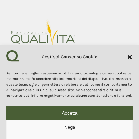
Gestisci Consenso Cookie
Fondazione Qualivita
Sede Via Fontebranda 69
Per fornire le migliori esperienze, utilizziamo tecnologie come i cookie per
53100 Siena (Si) Italy
memorizzare e/o accedere alle informazioni del dispositivo. Il consenso a
Tel. +39 0577 1503049
queste tecnologie ci permetterà di elaborare dati come il comportamento
di navigazione o ID unici su questo sito. Non acconsentire o ritirare il
consenso può influire negativamente su alcune caratteristiche e funzioni.
COPYRIGHT 2025
The contents, texts, and images of this website are the property of
the Qualivita Foundation and are protected by copyright and
intellectual property laws. Copying, reproduction, redistribution, and
Accetta
publication of the contents and images in any form are prohibited
without the express authorization of the author.
Questo sito o gli strumenti terzi da questo utilizzati si
Nega
avvalgono di cookie necessari al funzionamento ed utili alle
finalità illustrate nella cookie policy. Se vuoi saperne di più o
negare il consenso a tutti o ad alcuni cookie, consulta la cookie