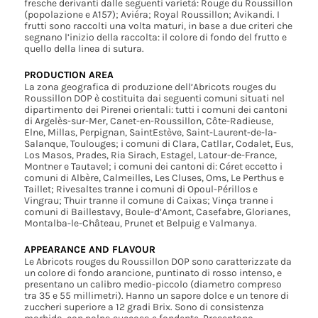
fresche derivanti dalle seguenti varietà: Rouge du Roussillon
(popolazione e A157); Aviéra; Royal Roussillon; Avikandi. I
frutti sono raccolti una volta maturi, in base a due criteri che
segnano l’inizio della raccolta: il colore di fondo del frutto e
quello della linea di sutura.
PRODUCTION AREA
La zona geografica di produzione dell’Abricots rouges du
Roussillon DOP è costituita dai seguenti comuni situati nel
dipartimento dei Pirenei orientali: tutti i comuni dei cantoni
di Argelès-sur-Mer, Canet-en-Roussillon, Côte-Radieuse,
Elne, Millas, Perpignan, SaintEstève, Saint-Laurent-de-la-
Salanque, Toulouges; i comuni di Clara, Catllar, Codalet, Eus,
Los Masos, Prades, Ria Sirach, Estagel, Latour-de-France,
Montner e Tautavel; i comuni dei cantoni di: Céret eccetto i
comuni di Albère, Calmeilles, Les Cluses, Oms, Le Perthus e
Taillet; Rivesaltes tranne i comuni di Opoul-Périllos e
Vingrau; Thuir tranne il comune di Caixas; Vinça tranne i
comuni di Baillestavy, Boule-d’Amont, Casefabre, Glorianes,
Montalba-le-Château, Prunet et Belpuig e Valmanya.
APPEARANCE AND FLAVOUR
Le Abricots rouges du Roussillon DOP sono caratterizzate da
un colore di fondo arancione, puntinato di rosso intenso, e
presentano un calibro medio-piccolo (diametro compreso
tra 35 e 55 millimetri). Hanno un sapore dolce e un tenore di
zuccheri superiore a 12 gradi Brix. Sono di consistenza