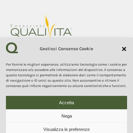
Gestisci Consenso Cookie
Fondazione Qualivita
Sede Via Fontebranda 69
Per fornire le migliori esperienze, utilizziamo tecnologie come i cookie per
53100 Siena (Si) Italy
memorizzare e/o accedere alle informazioni del dispositivo. Il consenso a
Tel. +39 0577 1503049
queste tecnologie ci permetterà di elaborare dati come il comportamento
di navigazione o ID unici su questo sito. Non acconsentire o ritirare il
consenso può influire negativamente su alcune caratteristiche e funzioni.
COPYRIGHT 2025
The contents, texts, and images of this website are the property of
the Qualivita Foundation and are protected by copyright and
intellectual property laws. Copying, reproduction, redistribution, and
Accetta
publication of the contents and images in any form are prohibited
without the express authorization of the author.
Questo sito o gli strumenti terzi da questo utilizzati si
Nega
avvalgono di cookie necessari al funzionamento ed utili alle
finalità illustrate nella cookie policy. Se vuoi saperne di più o
negare il consenso a tutti o ad alcuni cookie, consulta la cookie
Visualizza le preferenze
© 2025 Copyright - Fondazione Qualivita :: Credits:
IDEM ADV Grafica web
policy. Chiudendo questo banner acconsenti all' uso dei cookie.