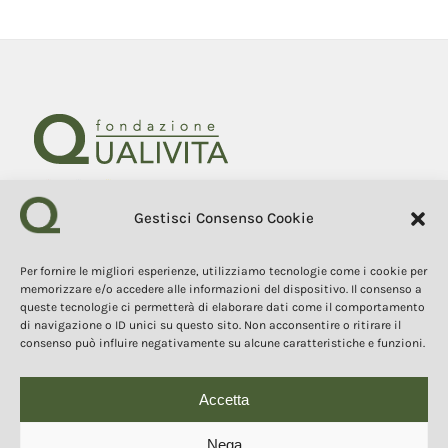
Gestisci Consenso Cookie
Fondazione Qualivita
Sede Via Fontebranda 69
53100 Siena (Si) Italy
Per fornire le migliori esperienze, utilizziamo tecnologie come i cookie per
Tel. +39 0577 1503049
memorizzare e/o accedere alle informazioni del dispositivo. Il consenso a
queste tecnologie ci permetterà di elaborare dati come il comportamento
di navigazione o ID unici su questo sito. Non acconsentire o ritirare il
COPYRIGHT 2025
consenso può influire negativamente su alcune caratteristiche e funzioni.
I contenuti, i testi e le immagini di questo sito web sono di
proprietà della Fondazione Qualivita e sono protetti dal diritto
d’autore e dalla normativa sulla proprietà intellettuale. È vietata la
copia, la riproduzione, la redistribuzione e la pubblicazione, in
Accetta
qualsiasi forma, dei contenuti e delle immagini senza espressa
autorizzazione dell’autore.
Nega