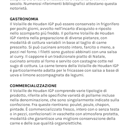
secolo. Numerosi riferimenti bibliografici attestano questa
notorietà.
GASTRONOMIA
Il Volaille de Houdan IGP può essere conservato in frigorifero
per pochi giorni, avvolto nell'incarto d'acquisto e riposto
nello scomparto più freddo. Il pollame Volaille de Houdan
IGP rientra nella preparazione di diverse pietanze, con
modalità di cottura variabili in base al taglio di carne
prescelto. Si può cucinare arrosto intero, farcito o meno, a
pezzi nel forno. I filetti sono gustosi abbinati con una salsa
al curry. Il cappone è un tradizionale piatto di Natale,
cucinato arrosto al forno e servito con castagne cotte nel
sugo di cottura. La carne tenera della Volaille de Houdan IGP
è particolarmente adatta per le fricassee con salsa a base di
uova e limone accompagnata da legumi.
COMMERCIALIZZAZIONE
Il Volaille de Houdan IGP comprende varie tipologie di
prodotto, riferite alle specifiche varietà di pollame incluse
nella denominazione, che sono singolarmente indicate sulla
confezione. Fra queste rientrano: poulet, poule, chapon,
pintade. È commercializzato fresco, intero con o senza testa
o in pezzi, confezionati in vaschette con atmosfera protetta,
modalità che garantisce una migliore conservazione della
carne e delle sue qualità organolettiche.