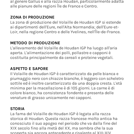
al genere Gallus e alla razza Houdan, particolarmente adatta
alle pianure delle regioni Île de France e Centro.
ZONA DI PRODUZIONE
La zona di produzione del Volaille de Houdan IGP si estende
ai dipartimenti dell'Eure, nell'Alta Normandia; dell'Eure-et-
Loir, nella regione Centro e delle Yvelines, nell'Île-de-France.
METODO DI PRODUZIONE
L'allevamento del Volaille de Houdan IGP ha luogo all'aria
aperta. L'alimentazione dei polli, pollastre e capponi è
costituita principalmente da cereali e proteine vegetali.
ASPETTO E SAPORE
Il Volaille de Houdan IGP è caratterizzato da pelle bianca e
piumaggio nero con chiazze bianche, è leggero con scheletro
sottile ed è inoltre caratterizzato da una doppia cresta. L'età
minima per la macellazione è di 105 giorni. La carne è di
colore bianco, ha consistenza fondente e presenta delle
venature di grasso unicamente nei capponi.
STORIA
La fama del Volaille de Houdan IGP è legata alla razza
storica di Houdan. Questa razza francese molto antica ha
conosciuto il suo apogeo nel periodo che va dalla fine del
XIX secolo fino alla metà del XX, ma sembra che la sua
scoperta sia ancora antecedente e risalente al XIII-XIV