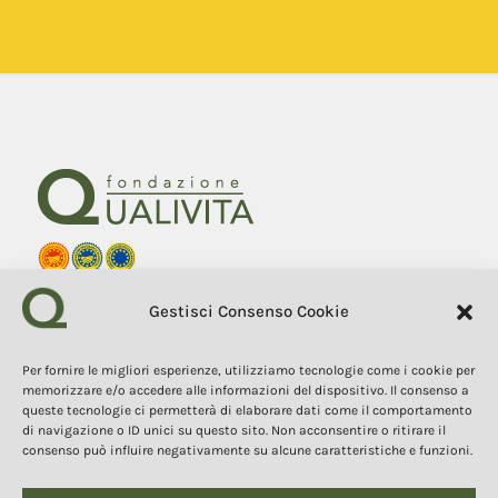
Fondazione Qualivita
Gestisci Consenso Cookie
Sede Via Fontebranda 69
53100 Siena (Si) Italy
Tel. +39 0577 1503049
Per fornire le migliori esperienze, utilizziamo tecnologie come i cookie per
memorizzare e/o accedere alle informazioni del dispositivo. Il consenso a
queste tecnologie ci permetterà di elaborare dati come il comportamento
COPYRIGHT 2025
I contenuti, i testi e le immagini di questo sito web sono di
di navigazione o ID unici su questo sito. Non acconsentire o ritirare il
proprietà della Fondazione Qualivita e sono protetti dal diritto
consenso può influire negativamente su alcune caratteristiche e funzioni.
d’autore e dalla normativa sulla proprietà intellettuale. È vietata la
copia, la riproduzione, la redistribuzione e la pubblicazione, in
qualsiasi forma, dei contenuti e delle immagini senza espressa