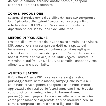
da cortile: pollame, faraone, anatre, tacchini, capponi,
capponi di faraona e pollastre.
ZONA DI PRODUZIONE
La zona di produzione dei Volailles d'Alsace IGP comprende
la più piccola delle regioni francesi, con una superficie
effettiva di soli 8.280 kmq. L'Alsazia è composta dai
dipartimenti del Basso Reno e dell'Alto Reno.
METODO DI PRODUZIONE
I metodi di allevamento delle varie razze di Volailles d'Alsace
IGP, sono diversi ma sempre condotti nel rispetto del
benessere animale, con particolare attenzione agli spazi
erbosi dove poter far accede il pollame. L'alimentazione è a
base di materie prime di qualità, 100% vegetali, minerali e
vitamine, di cui fra il 75% e l'80% da cereali; il cappone viene
alimentato anche con latte.
ASPETTO E SAPORE
Il Volailles d'Alsace IGP ha carne chiara o giallastra,
piumaggio fulvo, nero o bianco, zampe gialle, nere o blu
collo nudo privo di piume. I capponi a collo nudo, molto
apprezzati e richiesti per le feste, hanno carni morbide dal
sapore estremamente gustoso. Le faraone hanno il
piumaggio nero, grigio o bruno, con delle piccole macchie
come perle bianche o argentate, zampe marroni o nere, la
carne è compatta e scura e ricorda il gusto della