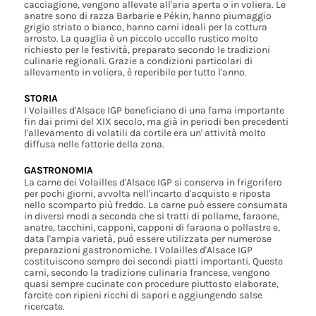
cacciagione, vengono allevate all'aria aperta o in voliera. Le
anatre sono di razza Barbarie e Pékin, hanno piumaggio
grigio striato o bianco, hanno carni ideali per la cottura
arrosto. La quaglia è un piccolo uccello rustico molto
richiesto per le festività, preparato secondo le tradizioni
culinarie regionali. Grazie a condizioni particolari di
allevamento in voliera, è reperibile per tutto l'anno.
STORIA
I Volailles d'Alsace IGP beneficiano di una fama importante
fin dai primi del XIX secolo, ma già in periodi ben precedenti
l'allevamento di volatili da cortile era un' attività molto
diffusa nelle fattorie della zona.
GASTRONOMIA
La carne dei Volailles d'Alsace IGP si conserva in frigorifero
per pochi giorni, avvolta nell'incarto d'acquisto e riposta
nello scomparto più freddo. La carne può essere consumata
in diversi modi a seconda che si tratti di pollame, faraone,
anatre, tacchini, capponi, capponi di faraona o pollastre e,
data l'ampia varietà, può essere utilizzata per numerose
preparazioni gastronomiche. I Volailles d'Alsace IGP
costituiscono sempre dei secondi piatti importanti. Queste
carni, secondo la tradizione culinaria francese, vengono
quasi sempre cucinate con procedure piuttosto elaborate,
farcite con ripieni ricchi di sapori e aggiungendo salse
ricercate.