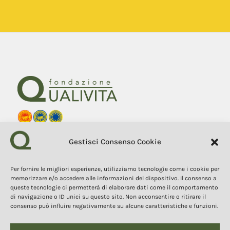
Fondazione Qualivita
Gestisci Consenso Cookie
Sede Via Fontebranda 69
53100 Siena (Si) Italy
Tel. +39 0577 1503049
Per fornire le migliori esperienze, utilizziamo tecnologie come i cookie per
memorizzare e/o accedere alle informazioni del dispositivo. Il consenso a
queste tecnologie ci permetterà di elaborare dati come il comportamento
COPYRIGHT 2025
I contenuti, i testi e le immagini di questo sito web sono di
di navigazione o ID unici su questo sito. Non acconsentire o ritirare il
proprietà della Fondazione Qualivita e sono protetti dal diritto
consenso può influire negativamente su alcune caratteristiche e funzioni.
d’autore e dalla normativa sulla proprietà intellettuale. È vietata la
copia, la riproduzione, la redistribuzione e la pubblicazione, in
qualsiasi forma, dei contenuti e delle immagini senza espressa