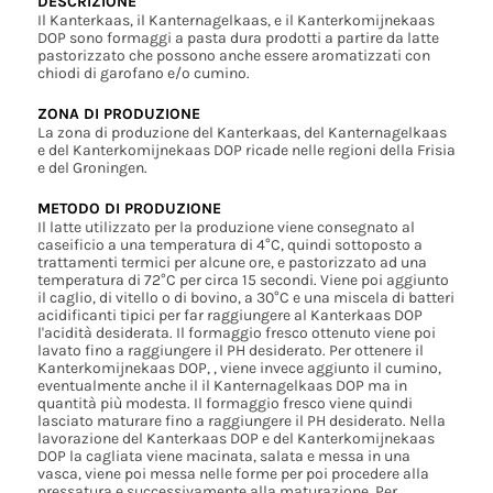
DESCRIZIONE
Il Kanterkaas, il Kanternagelkaas, e il Kanterkomijnekaas
DOP sono formaggi a pasta dura prodotti a partire da latte
pastorizzato che possono anche essere aromatizzati con
chiodi di garofano e/o cumino.
ZONA DI PRODUZIONE
La zona di produzione del Kanterkaas, del Kanternagelkaas
e del Kanterkomijnekaas DOP ricade nelle regioni della Frisia
e del Groningen.
METODO DI PRODUZIONE
Il latte utilizzato per la produzione viene consegnato al
caseificio a una temperatura di 4°C, quindi sottoposto a
trattamenti termici per alcune ore, e pastorizzato ad una
temperatura di 72°C per circa 15 secondi. Viene poi aggiunto
il caglio, di vitello o di bovino, a 30°C e una miscela di batteri
acidificanti tipici per far raggiungere al Kanterkaas DOP
l'acidità desiderata. Il formaggio fresco ottenuto viene poi
lavato fino a raggiungere il PH desiderato. Per ottenere il
Kanterkomijnekaas DOP, , viene invece aggiunto il cumino,
eventualmente anche il il Kanternagelkaas DOP ma in
quantità più modesta. Il formaggio fresco viene quindi
lasciato maturare fino a raggiungere il PH desiderato. Nella
lavorazione del Kanterkaas DOP e del Kanterkomijnekaas
DOP la cagliata viene macinata, salata e messa in una
vasca, viene poi messa nelle forme per poi procedere alla
pressatura e successivamente alla maturazione. Per