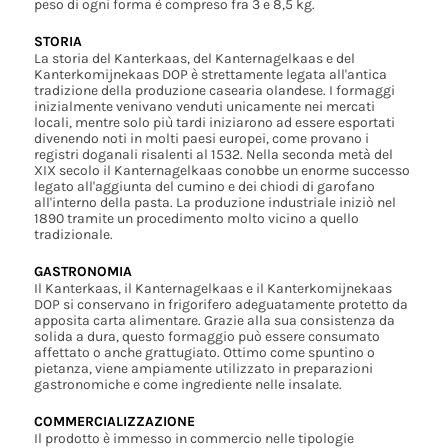
peso di ogni forma è compreso fra 3 e 8,5 kg.
STORIA
La storia del Kanterkaas, del Kanternagelkaas e del
Kanterkomijnekaas DOP è strettamente legata all'antica
tradizione della produzione casearia olandese. I formaggi
inizialmente venivano venduti unicamente nei mercati
locali, mentre solo più tardi iniziarono ad essere esportati
divenendo noti in molti paesi europei, come provano i
registri doganali risalenti al 1532. Nella seconda metà del
XIX secolo il Kanternagelkaas conobbe un enorme successo
legato all'aggiunta del cumino e dei chiodi di garofano
all'interno della pasta. La produzione industriale iniziò nel
1890 tramite un procedimento molto vicino a quello
tradizionale.
GASTRONOMIA
Il Kanterkaas, il Kanternagelkaas e il Kanterkomijnekaas
DOP si conservano in frigorifero adeguatamente protetto da
apposita carta alimentare. Grazie alla sua consistenza da
solida a dura, questo formaggio può essere consumato
affettato o anche grattugiato. Ottimo come spuntino o
pietanza, viene ampiamente utilizzato in preparazioni
gastronomiche e come ingrediente nelle insalate.
COMMERCIALIZZAZIONE
Il prodotto è immesso in commercio nelle tipologie