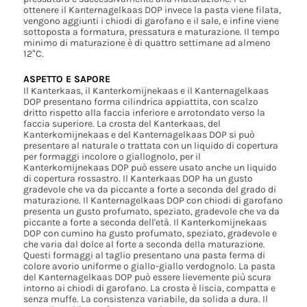
ottenere il Kanternagelkaas DOP invece la pasta viene filata,
vengono aggiunti i chiodi di garofano e il sale, e infine viene
sottoposta a formatura, pressatura e maturazione. Il tempo
minimo di maturazione è di quattro settimane ad almeno
12°C.
ASPETTO E SAPORE
Il Kanterkaas, il Kanterkomijnekaas e il Kanternagelkaas
DOP presentano forma cilindrica appiattita, con scalzo
dritto rispetto alla faccia inferiore e arrotondato verso la
faccia superiore. La crosta del Kanterkaas, del
Kanterkomijnekaas e del Kanternagelkaas DOP si può
presentare al naturale o trattata con un liquido di copertura
per formaggi incolore o giallognolo, per il
Kanterkomijnekaas DOP può essere usato anche un liquido
di copertura rossastro. Il Kanterkaas DOP ha un gusto
gradevole che va da piccante a forte a seconda del grado di
maturazione. Il Kanternagelkaas DOP con chiodi di garofano
presenta un gusto profumato, speziato, gradevole che va da
piccante a forte a seconda dell'età. Il Kanterkomijnekaas
DOP con cumino ha gusto profumato, speziato, gradevole e
che varia dal dolce al forte a seconda della maturazione.
Questi formaggi al taglio presentano una pasta ferma di
colore avorio uniforme o giallo-giallo verdognolo. La pasta
del Kanternagelkaas DOP può essere lievemente più scura
intorno ai chiodi di garofano. La crosta è liscia, compatta e
senza muffe. La consistenza variabile, da solida a dura. Il