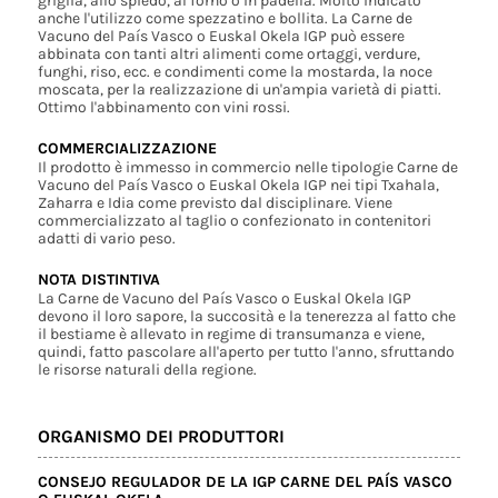
griglia, allo spiedo, al forno o in padella. Molto indicato
anche l'utilizzo come spezzatino e bollita. La Carne de
Vacuno del País Vasco o Euskal Okela IGP può essere
abbinata con tanti altri alimenti come ortaggi, verdure,
funghi, riso, ecc. e condimenti come la mostarda, la noce
moscata, per la realizzazione di un'ampia varietà di piatti.
Ottimo l'abbinamento con vini rossi.
COMMERCIALIZZAZIONE
Il prodotto è immesso in commercio nelle tipologie Carne de
Vacuno del País Vasco o Euskal Okela IGP nei tipi Txahala,
Zaharra e Idia come previsto dal disciplinare. Viene
commercializzato al taglio o confezionato in contenitori
adatti di vario peso.
NOTA DISTINTIVA
La Carne de Vacuno del País Vasco o Euskal Okela IGP
devono il loro sapore, la succosità e la tenerezza al fatto che
il bestiame è allevato in regime di transumanza e viene,
quindi, fatto pascolare all'aperto per tutto l'anno, sfruttando
le risorse naturali della regione.
ORGANISMO DEI PRODUTTORI
CONSEJO REGULADOR DE LA IGP CARNE DEL PAÍS VASCO