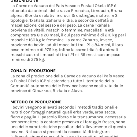
DESCRIZIONE
La Carne de Vacuno del País Vasco o Euskal Okela IGP è
ottenuta da animali delle razze Pirenaica, Limousin, Bruna
alpina, Blonda e relativi incroci. Si distingue, inoltre, in 3
tipologie: Txahala, Zaharra e Idia, a seconda dell'età di
macellazione, del sesso e del peso. La carne Txahala
proviene da vitelli, maschi o femmine, macellati in età
compresa tra 8 e 20 mesi, il cui peso minimo è di 210 kg per i
maschi e 160 kg le femmine. La carne Zaharra, invece,
proviene da bovini adulti macellati tra i 21 e 84 mesi, il loro
peso minimo è di 275 kg. Infine la carne Idia è di animali
maschi castrati, macellati tra i 21 e i 59 mesi, con un peso
minimo di 275 kg.
ZONA DI PRODUZIONE
La zona di produzione della Carne de Vacuno del País Vasco
o Euskal Okela IGP si estende su tutto il territorio della
Comunità autonoma delle Province basche costituita dalle
province di Gipuzkoa, Bizkaia e Alava.
METODO DI PRODUZIONE
I bovini vengono allevati secondo i metodi tradizionali e
nutriti con foraggi naturali quali erba verde, erba secca,
fieno e paglia. Il pascolo libero e la transumanza, necessaria
per permettere la costante presenza di foraggio fresco, sono
una delle caratteristiche peculiari dell'allevamento di questo
bovino. Nel caso si presenti la necessità di integrare
l'alimentazione è consentito l'uso di mangimi integrativi,