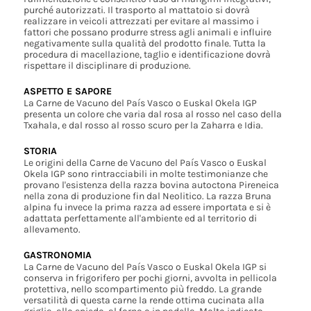
purché autorizzati. Il trasporto al mattatoio si dovrà
realizzare in veicoli attrezzati per evitare al massimo i
fattori che possano produrre stress agli animali e influire
negativamente sulla qualità del prodotto finale. Tutta la
procedura di macellazione, taglio e identificazione dovrà
rispettare il disciplinare di produzione.
ASPETTO E SAPORE
La Carne de Vacuno del País Vasco o Euskal Okela IGP
presenta un colore che varia dal rosa al rosso nel caso della
Txahala, e dal rosso al rosso scuro per la Zaharra e Idia.
STORIA
Le origini della Carne de Vacuno del País Vasco o Euskal
Okela IGP sono rintracciabili in molte testimonianze che
provano l'esistenza della razza bovina autoctona Pireneica
nella zona di produzione fin dal Neolitico. La razza Bruna
alpina fu invece la prima razza ad essere importata e si è
adattata perfettamente all'ambiente ed al territorio di
allevamento.
GASTRONOMIA
La Carne de Vacuno del País Vasco o Euskal Okela IGP si
conserva in frigorifero per pochi giorni, avvolta in pellicola
protettiva, nello scompartimento più freddo. La grande
versatilità di questa carne la rende ottima cucinata alla