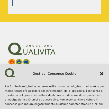
Fondazione Qualivita
Gestisci Consenso Cookie
Sede Via Fontebranda 69
53100 Siena (Si) Italy
Tel. +39 0577 1503049
Per fornire le migliori esperienze, utilizziamo tecnologie come i cookie per
memorizzare e/o accedere alle informazioni del dispositivo. Il consenso a
queste tecnologie ci permetterà di elaborare dati come il comportamento
COPYRIGHT 2025
I contenuti, i testi e le immagini di questo sito web sono di
di navigazione o ID unici su questo sito. Non acconsentire o ritirare il
proprietà della Fondazione Qualivita e sono protetti dal diritto
consenso può influire negativamente su alcune caratteristiche e funzioni.
d’autore e dalla normativa sulla proprietà intellettuale. È vietata la